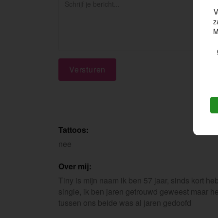
V
z
M
Versturen
Tattoos:
nee
Over mij:
Tiny is mijn naam ik ben 57 jaar, sinds kort heb
single, ik ben jaren getrouwd geweest maar het
tussen ons beide was al jaren gedoofd