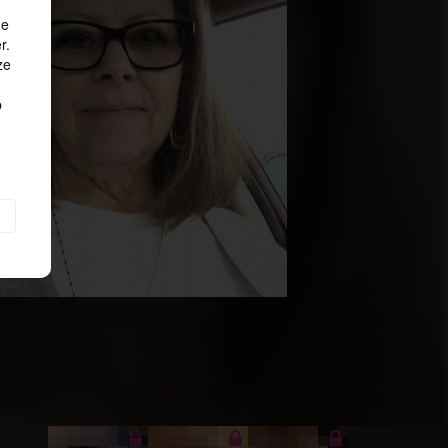
de
r.
ze
p