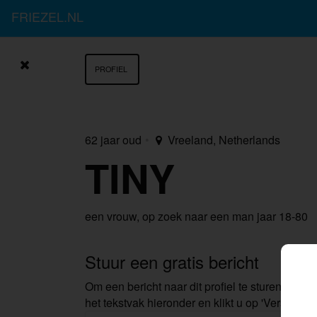
FRIEZEL.NL
PROFIEL
62 jaar oud
•
Vreeland, Netherlands
TINY
een vrouw,
op zoek naar een man
jaar 18-80
Stuur een gratis bericht
Om een ​​bericht naar dit profiel te sturen, typt u
het tekstvak hieronder en klikt u op 'Versturen'.